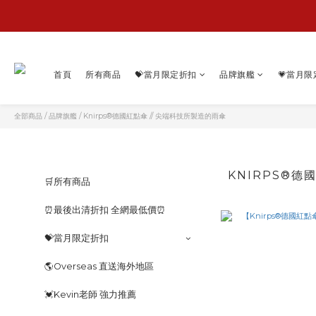
首頁
所有商品
💝當月限定折扣
品牌旗艦
💗當月限
全部商品
/
品牌旗艦
/
Knirps®德國紅點傘 // 尖端科技所製造的雨傘
KNIRPS®德
🛒所有商品
⏰最後出清折扣 全網最低價⏰
💝當月限定折扣
🌎Overseas 直送海外地區
💓️Kevin老師 強力推薦