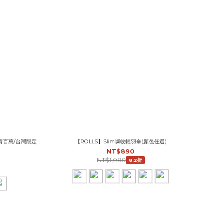
募資百萬/台灣限定
【ROLLS】Slim瞬收輕羽傘(顏色任選)
NT$890
NT$1,080
8.2折