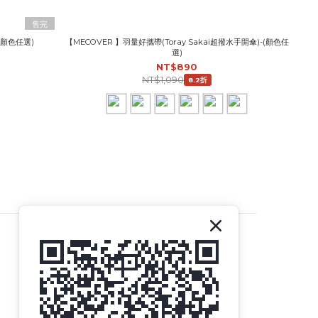
售完
(顏色任選)
【MECOVER 】羽量好攜帶(Toray Sakai超撥水手開傘)-(顏色任
選)
NT$890
NT$1,090
8.2折
SOCIAL MEDIA