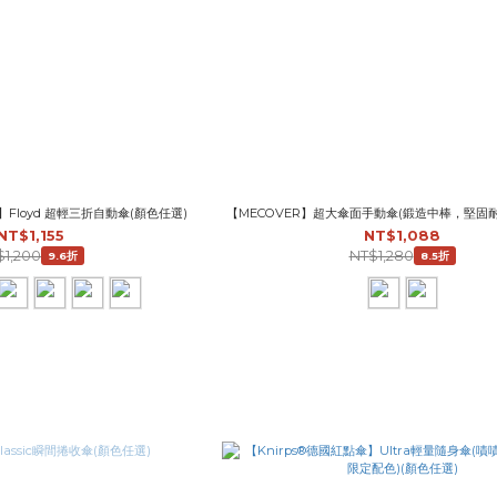
】Floyd 超輕三折自動傘(顏色任選)
【MECOVER】超大傘面手動傘(鍛造中棒，堅固耐用
NT$1,155
NT$1,088
$1,200
NT$1,280
9.6折
8.5折