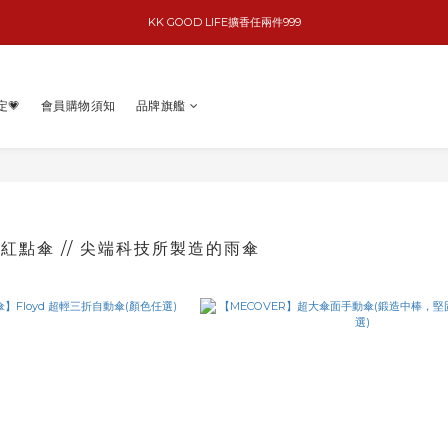
KK GOOD LIFE擴香任兩件999
basiik1件9折/2件88折
basiik1件9折/2件88折
定💗
會員購物須知
品牌旗艦
國紅點傘 // 尖端科技所製造的雨傘