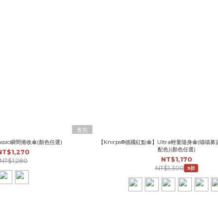
售完
assic瞬間捲收傘(顏色任選)
【Knirps®德國紅點傘】Ultra輕量隨身傘(嘖嘖
配色)(顏色任選)
NT$1,270
NT$1,170
NT$1,280
NT$1,300
9折