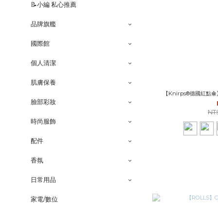
📝小編 私心推薦
品牌旗艦
國際館
個人清潔
肌膚保養
【Knirps®德國紅點傘
臉部彩妝
NT
時尚服飾
配件
香氛
日常用品
家電/數位