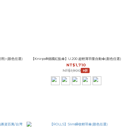
)-(顏色任選)
【Knirps®德國紅點傘】U.200 超輕薄羽量自動傘(顏色任選)
NT$1,710
NT$1,900
9折