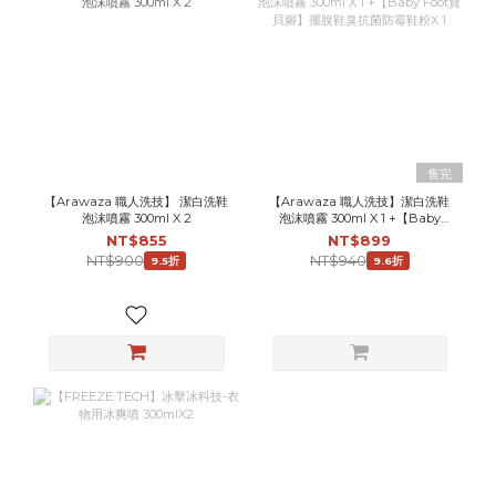
售完
【Arawaza 職人洗技】 潔白洗鞋
【Arawaza 職人洗技】潔白洗鞋
泡沫噴霧 300ml X 2
泡沫噴霧 300ml X 1 +【Baby
Foot寶貝腳】擺脫鞋臭抗菌防霉鞋
NT$855
NT$899
粉X 1
NT$900
NT$940
9.5折
9.6折