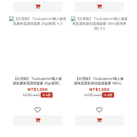
【白雪姬】 Tsubuporon職人修
【白雪姬】 Tsubuporon職人修
護肌膚角質調理凝膠 20g(夜間) X
護角質柔軟刷頭溫感凝膠 1.8ml(眼
3
周專用) X 3
NT$1,350
NT$1,350
NT$1,440
NT$1,440
9.4折
9.4折