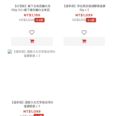
【白雪姬】腋下去角質嫩白皂
【溫和漢】淨化黑頭溫感酵素凝膠
100g (N)+腋下膝肘嫩白去角質霜
30g x 3
18g (N)+完美腋下不羞羞美白晚安
NT$1,199
NT$1,099
霜30g(N)
NT$1,300
NT$1,170
9.2折
9.4折
【溫和漢】護眼大夫艾草蒸浴淨白
凝膠眼膜 x 3
NT$1,099