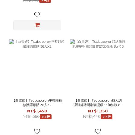
NT$1,170
9.4折
【白雪姬】Tsubuporon平整顆粒
【白雪姬】 Tsubuporon職人調
修護隱形貼 36入X2
理肌膚聰明刷頭凝膠EX加強版 8g
X 3
NT$1,450
NT$1,350
NT$1,560
NT$1,440
9.3折
9.4折