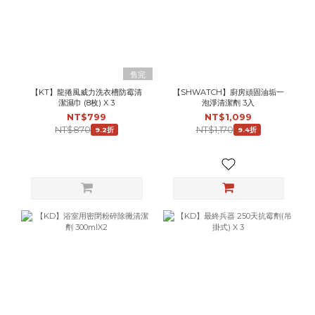
售完
【KT】龍捲風威力洗衣槽防霉清
【SHWATCH】廚房頑固油垢一
潔濕巾 (8枚) X 3
泡淨清潔劑 3入
NT$799
NT$1,099
NT$870
NT$1,170
9.2折
9.4折