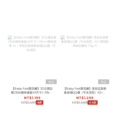
售完
售完
【Baby Foot寶貝腳】3D立體足
【Baby Foot寶貝腳】美容足跟密
膜(30分鐘快速版)M尺寸(~29cm)
集保濕QQ襪（可水洗型）X2+茶
柑桔清香 x2 + 美容足跟密集保濕
樹除異味抗菌皂 70g X1
NT$1,199
NT$1,299
QQ襪（可水洗型）
NT$1,497
NT$1,388
8折
9.4折