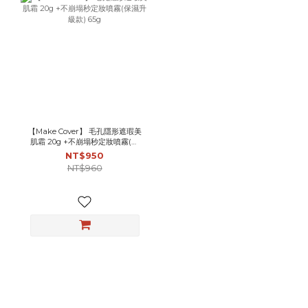
【Make Cover】 毛孔隱形遮瑕美
肌霜 20g +不崩塌秒定妝噴霧(保
濕升級款) 65g
NT$950
NT$960