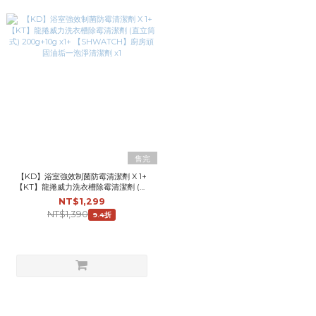
售完
【KD】浴室強效制菌防霉清潔劑 X 1+
【KT】龍捲威力洗衣槽除霉清潔劑 (直
立筒式) 200g+10g x1+ 【SHWATCH】
NT$1,299
廚房頑固油垢一泡淨清潔劑 x1
NT$1,390
9.4折