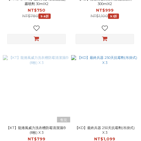
霧噴劑 30mlX2
300mlX2
NT$750
NT$999
NT$780
NT$1,100
9.6折
9.1折
售完
【KT】龍捲風威力洗衣槽防霉清潔濕巾
【KD】最終兵器 250天抗霉劑(吊掛式)
(8枚) X 3
X 3
NT$799
NT$1,099