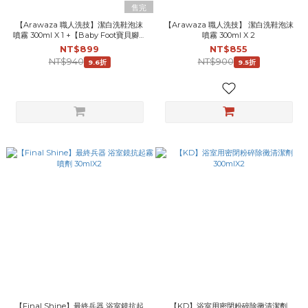
售完
【Arawaza 職人洗技】潔白洗鞋泡沫
【Arawaza 職人洗技】 潔白洗鞋泡沫
噴霧 300ml X 1 +【Baby Foot寶貝腳】
噴霧 300ml X 2
擺脫鞋臭抗菌防霉鞋粉X 1
NT$899
NT$855
NT$940
NT$900
9.6折
9.5折
【Final Shine】最終兵器 浴室鏡抗起
【KD】浴室用密閉粉碎除黴清潔劑