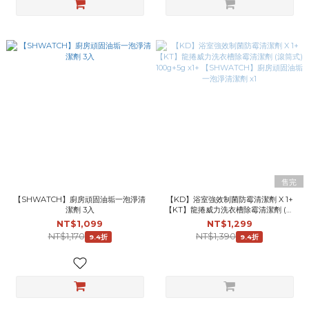
售完
【SHWATCH】廚房頑固油垢一泡淨清
【KD】浴室強效制菌防霉清潔劑 X 1+
潔劑 3入
【KT】龍捲威力洗衣槽除霉清潔劑 (滾
筒式) 100g+5g x1+ 【SHWATCH】廚
NT$1,099
NT$1,299
房頑固油垢一泡淨清潔劑 x1
NT$1,170
NT$1,390
9.4折
9.4折