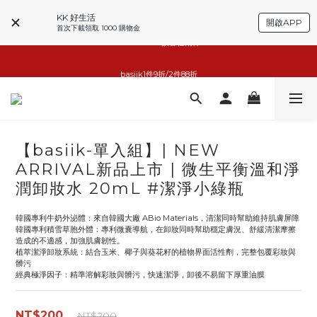
KK 好生活
開啟APP
首次下載領取 1000 購物金
basiik1件9折/2件88折
basiik1件9折/2件88折
小家電6折起
KK GOOD LIFE擴香任兩件999
【basiik-單入組】| NEW
basiik1件9折/2件88折
ARRIVAL新品上市 | 微生平衡溫和淨
潤卸妝水 20mL #潔淨小綠瓶
韓國專利牛奶外泌體：來自韓國大廠 ABio Materials，清潔同時幫助維持肌膚屏障
韓國專利積雪草胞外體：專利微囊導航，在卸妝同時幫助穩定膚況、舒緩清潔摩擦
造成的不適感，加強肌膚韌性。
植萃潔淨卸妝系統：結合玉米、椰子與葵花籽的植物界面活性劑，完整包覆彩妝與
髒污
經典極淨因子：精準溶解彩妝與髒污，快速潔淨，卸後不易留下厚重油膜
NT$200
NT$200