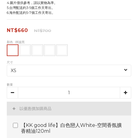
4.圖片僅供參考，請以實物為準。
5.台灣配送約3-5個工作天寄出。
6.海外配送約5-7個工作天寄出。
NT$660
NT$700
顏色
: 靜謐黑
尺寸
數量
以優惠價加購商品
【KK good life】白色戀人White-空間香氛擴
香精油120ml