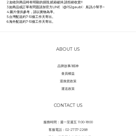
2.如收到商品時有明顯的損毀,紙箱破掉,請拒絕收貨!!
3.如商品或訂單有問題請加官方LINE〈@152gaubl〉,私訊小幫手~
4.圖片僅供參考，請以實物為準。
5.台灣配送約7-10個工作天寄出。
6.海外配送約7-10個工作天寄出。
ABOUT US
品牌故事/精神
會員權益
退換貨政策
運送政策
CONTACT US
服務時間：週一至週五 11:00-18:00
客服電話：02-2737-2268