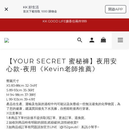
KK 好生活
開啟APP
首次下載領取 1000 購物金
basiik1件9折/2件88折
basiik1件9折/2件88折
小家電6折起
KK GOOD LIFE擴香任兩件999
【YOUR SECRET 蜜秘褲】夜用安
basiik1件9折/2件88折
心款-夜用《Kevin老師推薦》
臀圍尺寸
XS 83-88cm 32-34吋
S 89-93cm 35-36吋
M 94-98cm 37-38吋
L 99-103cm 39-41吋
產品在生產、運輸及包裝的過程中均可能沾染灰塵或一些無法避免的化學物質，為
了您的健康，建議買回後先下水洗滌，自然晾乾後再行穿著。
※注意事項:
1.本商品下單付款後不提供取消訂單、更改訂單、退換貨。
2.如收到商品時有明顯的損毀,紙箱破掉,請拒絕收貨!!
3.如商品或訂單有問題請加官方LINE〈@152gaubl〉,私訊小幫手~