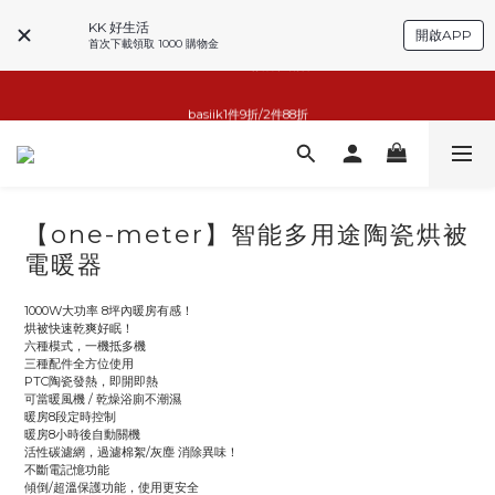
KK 好生活
開啟APP
首次下載領取 1000 購物金
basiik1件9折/2件88折
basiik1件9折/2件88折
小家電6折起
KK GOOD LIFE擴香任兩件999
【one-meter】智能多用途陶瓷烘被
basiik1件9折/2件88折
電暖器
1000W大功率 8坪內暖房有感！
烘被快速乾爽好眠！
六種模式，一機抵多機
三種配件全方位使用
PTC陶瓷發熱，即開即熱
可當暖風機 / 乾燥浴廁不潮濕
暖房8段定時控制
暖房8小時後自動關機
活性碳濾網，過濾棉絮/灰塵 消除異味！
不斷電記憶功能
傾倒/超溫保護功能，使用更安全