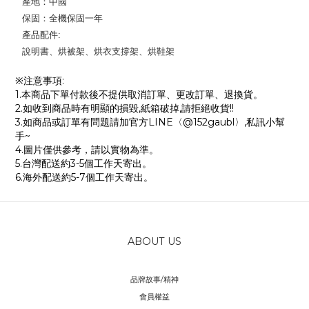
產地：中國
保固：全機保固一年
產品配件:
說明書、烘被架、烘衣支撐架、烘鞋架
※注意事項:
1.本商品下單付款後不提供取消訂單、更改訂單、退換貨。
2.如收到商品時有明顯的損毀,紙箱破掉,請拒絕收貨!!
3.如商品或訂單有問題請加官方LINE〈@152gaubl〉,私訊小幫
手~
4.圖片僅供參考，請以實物為準。
5.台灣配送約3-5個工作天寄出。
6.海外配送約5-7個工作天寄出。
ABOUT US
品牌故事/精神
會員權益