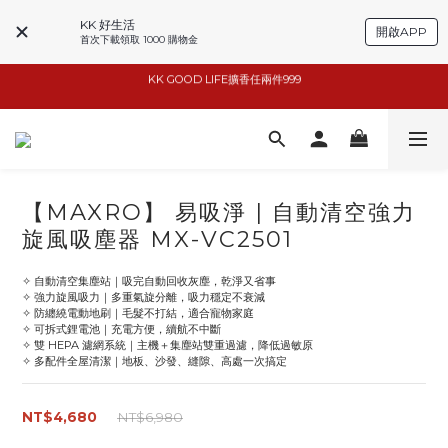
KK 好生活
開啟APP
首次下載領取 1000 購物金
basiik1件9折/2件88折
basiik1件9折/2件88折
小家電6折起
KK GOOD LIFE擴香任兩件999
【MAXRO】 易吸淨 | 自動清空強力
basiik1件9折/2件88折
旋風吸塵器 MX-VC2501
✧ 自動清空集塵站｜吸完自動回收灰塵，乾淨又省事
✧ 強力旋風吸力｜多重氣旋分離，吸力穩定不衰減
✧ 防纏繞電動地刷｜毛髮不打結，適合寵物家庭
✧ 可拆式鋰電池｜充電方便，續航不中斷
✧ 雙 HEPA 濾網系統｜主機＋集塵站雙重過濾，降低過敏原
✧ 多配件全屋清潔｜地板、沙發、縫隙、高處一次搞定
NT$4,680
NT$6,980