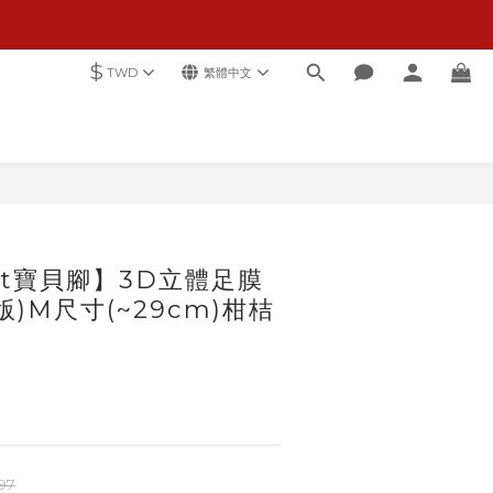
$
TWD
繁體中文
立即購買
oot寶貝腳】3D立體足膜
版)M尺寸(~29cm)柑桔
97