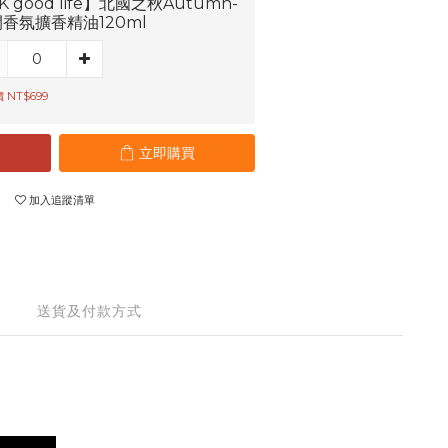
K good life】北國之秋Autumn-
香氛擴香精油120ml
 NT$699
立即購買
加入追蹤清單
送貨及付款方式