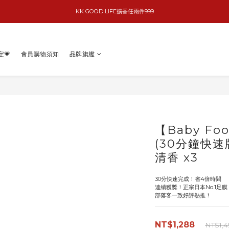
basiik1件9折/2件88折
basiik1件9折/2件88折
定💗
會員購物須知
品牌旗艦
【Baby F
(30分鐘快速
清香 x3
30分快速完成！省4倍時間
連續獲獎！正宗日本No.1足膜
部落客一致好評熱推！
NT$1,288
NT$1,4