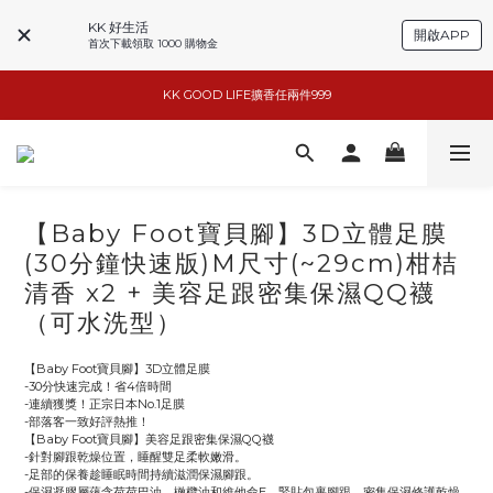
小家電6折起
KK 好生活
開啟APP
首次下載領取 1000 購物金
KK GOOD LIFE擴香任兩件999
basiik1件9折/2件88折
basiik1件9折/2件88折
【Baby Foot寶貝腳】3D立體足膜
(30分鐘快速版)M尺寸(~29cm)柑桔
清香 x2 + 美容足跟密集保濕QQ襪
（可水洗型）
【Baby Foot寶貝腳】3D立體足膜
-30分快速完成！省4倍時間
-連續獲獎！正宗日本No.1足膜
-部落客一致好評熱推！
【Baby Foot寶貝腳】美容足跟密集保濕QQ襪
-針對腳跟乾燥位置，睡醒雙足柔軟嫩滑。
-足部的保養趁睡眠時間持續滋潤保濕腳跟。
-保濕凝膠層蘊含荷荷巴油、橄欖油和維他命E，緊貼包裹腳跟，密集保濕修護乾燥