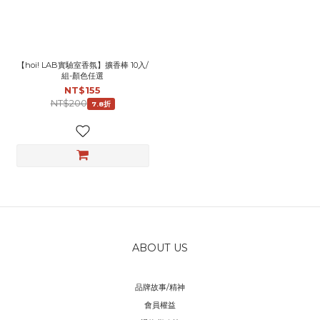
【hoi! LAB實驗室香氛】擴香棒 10入/
組-顏色任選
NT$155
NT$200
7.8折
ABOUT US
品牌故事/精神
會員權益