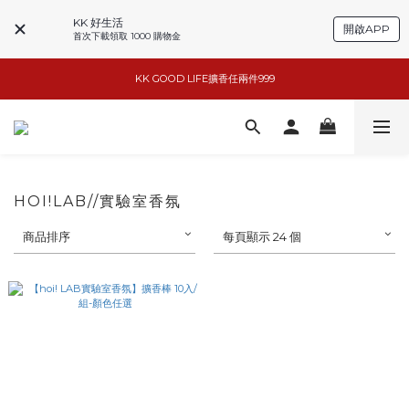
KK 好生活
開啟APP
首次下載領取 1000 購物金
小家電6折起
KK GOOD LIFE擴香任兩件999
basiik1件9折/2件88折
basiik1件9折/2件88折
HOI!LAB//實驗室香氛
商品排序
每頁顯示 24 個