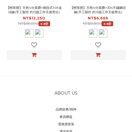
【輕珠寶】天然4分真鑽+兩段式14K金
【輕珠寶】天然4分真鑽+304不鏽鋼項
項鍊(手工製作 約15個工作天後寄出)
鍊(手工製作 約15個工作天後寄出)
NT$12,250
NT$6,666
NT$18,000
NT$9,800
6.8折
6.8折
ABOUT US
品牌故事/精神
會員權益
退換貨政策
運送政策