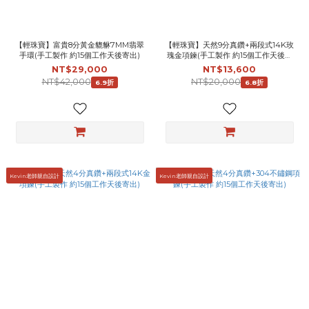
【輕珠寶】富貴8分黃金貔貅7MM翡翠
【輕珠寶】天然9分真鑽+兩段式14K玫
手環(手工製作 約15個工作天後寄出)
瑰金項鍊(手工製作 約15個工作天後寄
出)
NT$29,000
NT$13,600
NT$42,000
NT$20,000
6.9折
6.8折
Kevin老師親自設計
Kevin老師親自設計