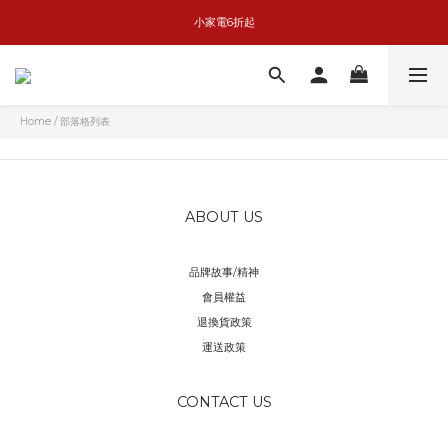
basiik1件9折/2件88折
小家電6折起
KK GOOD LIFE擴香任兩件999
basiik1件9折/2件88折
Home
/
部落格列表
ABOUT US
品牌故事/精神
會員權益
退換貨政策
運送政策
CONTACT US