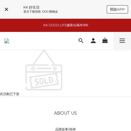
KK 好生活
開啟APP
首次下載領取 1000 購物金
小家電6折起
KK GOOD LIFE擴香任兩件999
basiik1件9折/2件88折
basiik1件9折/2件88折
此活動已下架
ABOUT US
品牌故事/精神