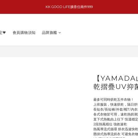
KK GOOD LIFE擴香任兩件999
basiik1件9折/2件88折
basiik1件9折/2件88折
定💗
會員購物須知
品牌旗艦
【YAMAD
乾摺疊UV抑
最多可同時烘乾五件衣物！
上班服裝，快速烘乾，隔日舒
長短衣/長短褲/外套/帽T/內衣
各式衣物皆可用，速乾熱烘潮濕
直下式熱氣由上往下 恆溫穩
2段熱風檔位 強效速乾
熱風導流式循環 烘衣迅速快
懸掛式熱導流烘衣 可避免衣