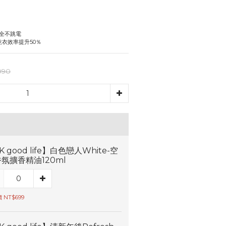
安全不跳電
乾衣效率提升50％
990
K good life】白色戀人White-空
氛擴香精油120ml
 NT$699