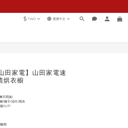
$
TWD
繁體中文
立即購買
A山田家電】山田家電速
菌烘衣櫥
爽不悶臭!
褲/襪子/浴巾/雨衣
OUT!
定
乾
物皺褶