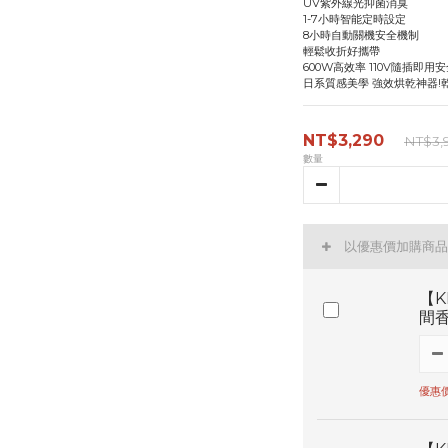
UV紫外線光抑菌消臭
1-7小時智能定時設定
8小時自動關機安全機制
輕鬆收折好攜帶
600W高效率 110V隨插即用
日系質感美學 強效烘乾神器!
NT$3,290
NT$3,
數量
以優惠價加購商品
【K
間香
優惠價