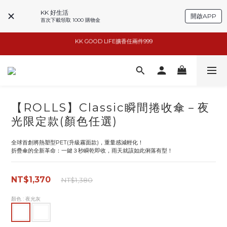
KK 好生活
開啟APP
首次下載領取 1000 購物金
basiik1件9折/2件88折
basiik1件9折/2件88折
小家電6折起
KK GOOD LIFE擴香任兩件999
【ROLLS】Classic瞬間捲收傘－夜
basiik1件9折/2件88折
光限定款(顏色任選)
全球首創將熱塑型PET(升級霧面款)，重量感減輕化！
折疊傘的全新革命：一鍵３秒瞬乾即收，雨天就該如此俐落有型！
NT$1,370
NT$1,380
顏色
: 夜光灰