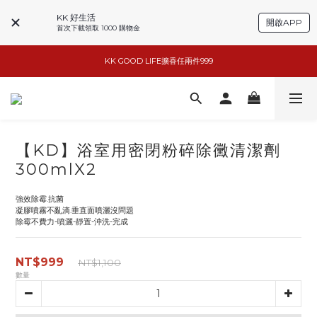
KK 好生活
小家電6折起
開啟APP
首次下載領取 1000 購物金
KK GOOD LIFE擴香任兩件999
basiik1件9折/2件88折
basiik1件9折/2件88折
【KD】浴室用密閉粉碎除黴清潔劑
300mlX2
強效除霉.抗菌
凝膠噴霧不亂滴.垂直面噴灑沒問題
除霉不費力-噴灑-靜置-沖洗-完成
NT$999
NT$1,100
數量