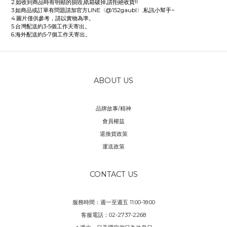
2.如收到商品時有明顯的損毀,紙箱破掉,請拒絕收貨!!
3.如商品或訂單有問題請加官方LINE〈@152gaubl〉,私訊小幫手~
4.圖片僅供參考，請以實物為準。
5.台灣配送約3-5個工作天寄出。
6.海外配送約5-7個工作天寄出。
ABOUT US
品牌故事/精神
會員權益
退換貨政策
運送政策
CONTACT US
服務時間：週一至週五 11:00-18:00
客服電話：02-2737-2268