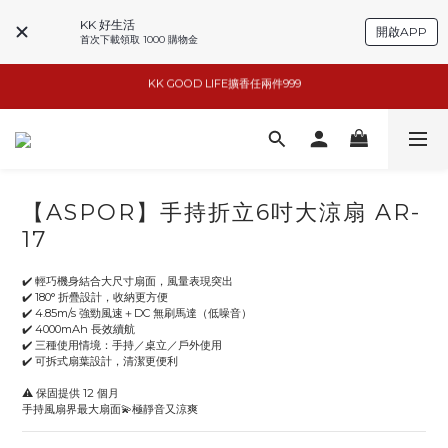
KK 好生活
開啟APP
首次下載領取 1000 購物金
basiik1件9折/2件88折
basiik1件9折/2件88折
小家電6折起
KK GOOD LIFE擴香任兩件999
【ASPOR】手持折立6吋大涼扇 AR-
basiik1件9折/2件88折
17
✔️ 輕巧機身結合大尺寸扇面，風量表現突出
✔️ 180° 折疊設計，收納更方便
✔️ 4.85m/s 強勁風速＋DC 無刷馬達（低噪音）
✔️ 4000mAh 長效續航
✔️ 三種使用情境：手持／桌立／戶外使用
✔️ 可拆式扇葉設計，清潔更便利
⚠️ 保固提供 12 個月
手持風扇界最大扇面💫極靜音又涼爽