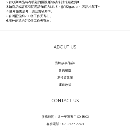
2.如收到商品時有明顯的損毀,紙箱破掉,請拒絕收貨!!
3.如商品或訂單有問題請加官方LINE〈@152gaubl〉,私訊小幫手~
4.圖片僅供參考，請以實物為準。
5.台灣配送約7-10個工作天寄出。
6.海外配送約7-10個工作天寄出。
ABOUT US
品牌故事/精神
會員權益
退換貨政策
運送政策
CONTACT US
服務時間：週一至週五 11:00-18:00
客服電話：02-2737-2268