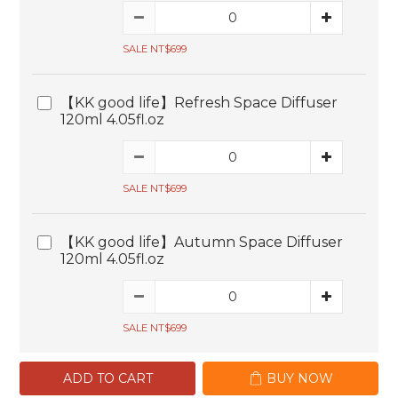
SALE NT$699
【KK good life】Refresh Space Diffuser
120ml 4.05fl.oz
SALE NT$699
【KK good life】Autumn Space Diffuser
120ml 4.05fl.oz
SALE NT$699
ADD TO CART
BUY NOW