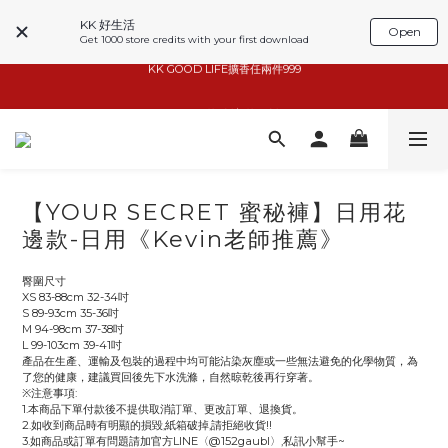
KK 好生活
Open
Get 1000 store credits with your first download
basiik1件9折/2件88折
basiik1件9折/2件88折
小家電6折起
KK GOOD LIFE擴香任兩件999
【YOUR SECRET 蜜秘褲】日用花
basiik1件9折/2件88折
邊款-日用《Kevin老師推薦》
臀圍尺寸
XS 83-88cm 32-34吋
S 89-93cm 35-36吋
M 94-98cm 37-38吋
L 99-103cm 39-41吋
產品在生產、運輸及包裝的過程中均可能沾染灰塵或一些無法避免的化學物質，為
了您的健康，建議買回後先下水洗滌，自然晾乾後再行穿著。
※注意事項:
1.本商品下單付款後不提供取消訂單、更改訂單、退換貨。
2.如收到商品時有明顯的損毀,紙箱破掉,請拒絕收貨!!
3.如商品或訂單有問題請加官方LINE〈@152gaubl〉,私訊小幫手~