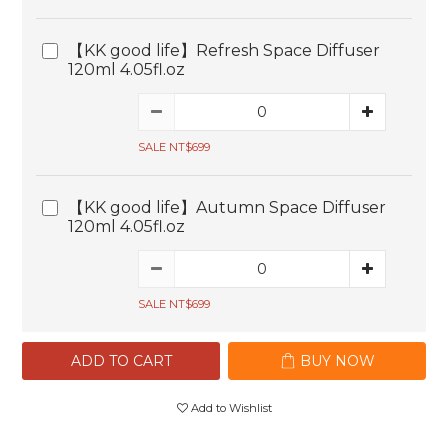
【KK good life】Refresh Space Diffuser
120ml 4.05fl.oz
SALE NT$699
【KK good life】Autumn Space Diffuser
120ml 4.05fl.oz
SALE NT$699
ADD TO CART
BUY NOW
Add to Wishlist