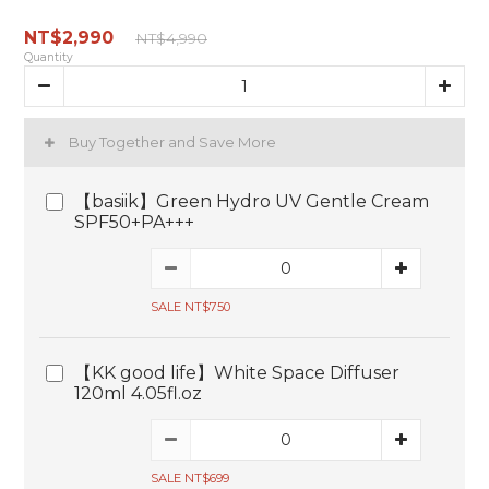
NT$2,990
NT$4,990
Quantity
Buy Together and Save More
【basiik】Green Hydro UV Gentle Cream
SPF50+PA+++
SALE NT$750
【KK good life】White Space Diffuser
120ml 4.05fl.oz
SALE NT$699