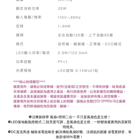
🔘涼爽新靜界 風扇+照明二合一 不只是風扇也是立燈！
🔘LED落地氣氛燈模式:二段亮度可調，是風扇也是立燈，一秒變身最實用的居家照
明燈具。
🔘DC直流馬達 極致省電低噪音:解決傳統風扇吵雜、涼感低的困擾 省電更靜音，有
效節省95%電費！