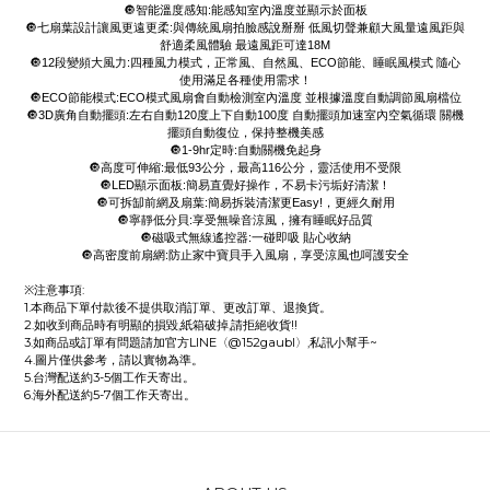
🔘智能溫度感知:能感知室內溫度並顯示於面板
🔘七扇葉設計讓風更遠更柔:與傳統風扇拍臉感說掰掰 低風切聲兼顧大風量遠風距與
舒適柔風體驗 最遠風距可達18M
🔘12段變頻大風力:四種風力模式，正常風、自然風、ECO節能、睡眠風模式 隨心
使用滿足各種使用需求！
🔘ECO節能模式:ECO模式風扇會自動檢測室內溫度 並根據溫度自動調節風扇檔位
🔘3D廣角自動擺頭:左右自動120度上下自動100度 自動擺頭加速室內空氣循環 關機
擺頭自動復位，保持整機美感
🔘1-9hr定時:自動關機免起身
🔘高度可伸縮:最低93公分，最高116公分，靈活使用不受限
🔘LED顯示面板:簡易直覺好操作，不易卡污垢好清潔！
🔘可拆缷前網及扇葉:簡易拆裝清潔更Easy!，更經久耐用
🔘寧靜低分貝:享受無噪音涼風，擁有睡眠好品質
🔘磁吸式無線遙控器:一碰即吸 貼心收納
🔘高密度前扇網:防止家中寶貝手入風扇，享受涼風也呵護安全
※注意事項:
1.本商品下單付款後不提供取消訂單、更改訂單、退換貨。
2.如收到商品時有明顯的損毀,紙箱破掉,請拒絕收貨!!
3.如商品或訂單有問題請加官方LINE〈@152gaubl〉,私訊小幫手~
4.圖片僅供參考，請以實物為準。
5.台灣配送約3-5個工作天寄出。
6.海外配送約5-7個工作天寄出。