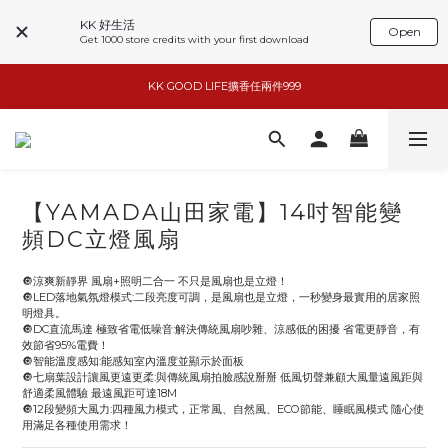
KK 好生活
Open
Get 1000 store credits with your first download
basiik1件9折/2件88折
basiik1件9折/2件88折
小家電6折起
KK GOOD LIFE擴香任兩件999
【YAMADA山田家電】14吋智能變
basiik1件9折/2件88折
頻DC立燈風扇
🔘涼爽新靜界 風扇+照明二合一 不只是風扇也是立燈！
🔘LED落地氣氛燈模式:二段亮度可調，是風扇也是立燈，一秒變身最實用的居家照
明燈具。
🔘DC直流馬達 極致省電低噪音:解決傳統風扇吵雜、涼感低的困擾 省電更靜音，有
效節省95%電費！
🔘智能溫度感知:能感知室內溫度並顯示於面板
🔘七扇葉設計讓風更遠更柔:與傳統風扇拍臉感說掰掰 低風切聲兼顧大風量遠風距與
舒適柔風體驗 最遠風距可達18M
🔘12段變頻大風力:四種風力模式，正常風、自然風、ECO節能、睡眠風模式 隨心使
用滿足各種使用需求！