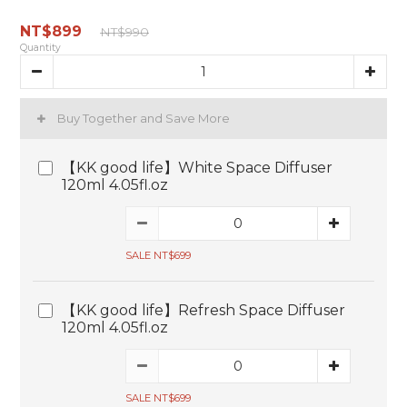
NT$899
NT$990
Quantity
Buy Together and Save More
【KK good life】White Space Diffuser
120ml 4.05fl.oz
SALE NT$699
【KK good life】Refresh Space Diffuser
120ml 4.05fl.oz
SALE NT$699