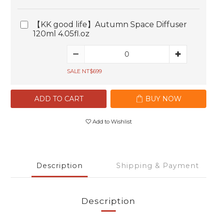
【KK good life】Autumn Space Diffuser
120ml 4.05fl.oz
SALE NT$699
ADD TO CART
BUY NOW
Add to Wishlist
Description
Shipping & Payment
Description