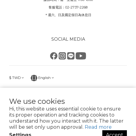
客服電話：02-2737-2268
＊週六、日及國定假日為休息日
SOCIAL MEDIA
$
TWD
English
We use cookies
Hi, this website uses essential cookie to ensure
KK good life 好生活 星騏國際有限公司
its proper operation and tracking cookies to
02-2737-2268 統一編號90272116
understand how you interact with it. The latter
臺北市大安區安和路2段213號6樓之1
will be set only upon approval.
Read more
Settings
Accept