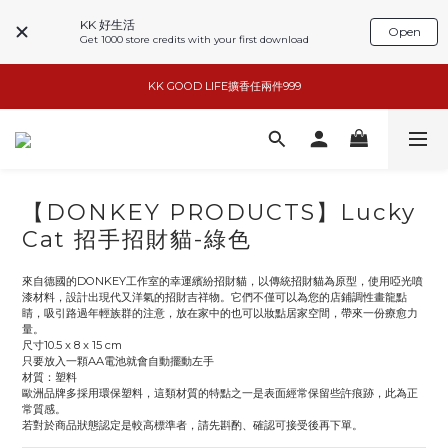
KK 好生活
Open
Get 1000 store credits with your first download
小家電6折起
KK GOOD LIFE擴香任兩件999
basiik1件9折/2件88折
basiik1件9折/2件88折
【DONKEY PRODUCTS】Lucky
Cat 招手招財貓-綠色
來自德國的DONKEY工作室的幸運繽紛招財貓，以傳統招財貓為原型，使用啞光噴
漆材料，設計出現代又洋氣的招財吉祥物。它們不僅可以為您的店鋪調性畫龍點
睛，吸引路過年輕族群的注意，放在家中的也可以妝點居家空間，帶來一份療愈力
量。
尺寸10.5 x 8 x 15 cm
只要放入一顆AA電池就會自動擺動左手
材質：塑料
歐洲品牌多採用環保塑料，這類材質的特點之一是表面經常保留些許痕跡，此為正
常質感。
若對於商品狀態認定是較高標準者，請先斟酌、確認可接受後再下單。