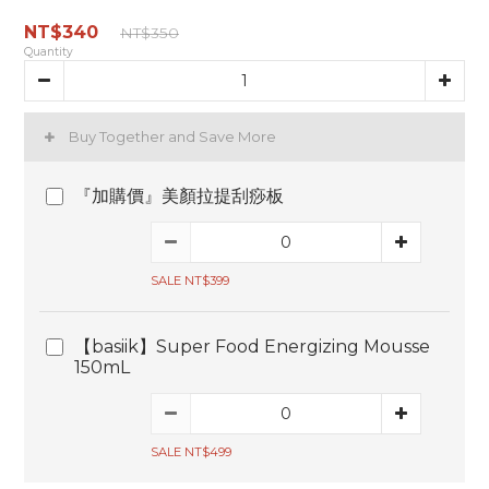
NT$340
NT$350
Quantity
Buy Together and Save More
『加購價』美顏拉提刮痧板
SALE NT$399
【basiik】Super Food Energizing Mousse
150mL
SALE NT$499