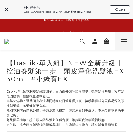
KK 好生活
Open
Get 1000 store credits with your first download
basiik1件9折/2件88折
basiik1件9折/2件88折
小家電6折起
KK GOOD LIFE擴香任兩件999
【basiik-單入組】NEW全新升級 |
basiik1件9折/2件88折
控油養髮第一步 | 頭皮淨化洗髮液EX
30mL #小綠寶EX
Capixyl™ 5α專利養髮修護因子：由內而外調理頭皮環境，強健髮根基底，改善髮
根因脆弱，使髮根更強韌健壯。
牛奶外泌體：幫助頭皮在清潔同時完成日常修護打底，後續養護成分更容易深入頭
皮與髮絲、養髮健髮更有感。
韓國專利何首烏胞外體：持頭皮環境穩定，讓頭皮回到更舒適、不易反覆不適的平
衡狀態。
超級蘋果植萃：提升頭皮的防禦力與穩定度，維持頭皮健康強韌狀態。
六胜肽：提升頭皮與髮根的緊緻與彈性，加強髮絲抓地力，讓整體髮量顯豐盈。