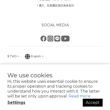
＊週六、日及國定假日為休息日
SOCIAL MEDIA
$
TWD
English
We use cookies
Hi, this website uses essential cookie to ensure
KK good life 好生活 星騏國際有限公司
its proper operation and tracking cookies to
02-2737-2268 統一編號90272116
understand how you interact with it. The latter
臺北市大安區安和路2段213號6樓之1
will be set only upon approval.
Read more
Settings
Accept
BUY NOW