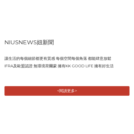
NIUSNEWS妞新聞
讓生活的每個細節都更有質感 每個空間每個角落 都能肆意放鬆
IFRA及歐盟認證 無環境荷爾蒙 擁有KK GOOD LIFE 擁有好生活
<閱讀更多>