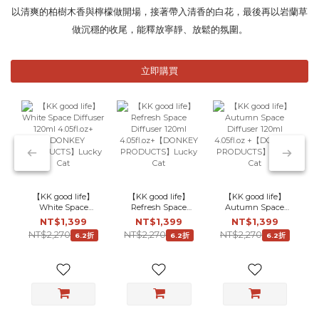
以清爽的柏樹木香與檸檬做開場，接著帶入清香的白花，最後再以岩蘭草
做沉穩的收尾，能釋放寧靜、放鬆的氛圍。
立即購買
【KK good life】
【KK good life】
【KK good life】
White Space
Refresh Space
Autumn Space
Diffuser 120ml
Diffuser 120ml
Diffuser 120ml
NT$1,399
NT$1,399
NT$1,399
4.05fl.oz+
4.05fl.oz+
4.05fl.oz +
NT$2,270
NT$2,270
NT$2,270
6.2折
6.2折
6.2折
【DONKEY
【DONKEY
【DONKEY
PRODUCTS】
PRODUCTS】
PRODUCTS】
Lucky Cat
Lucky Cat
Lucky Cat