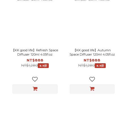
【KK good life】Refresh Space
【KK good life】Autumn
Diffuser 120ml 4.05fl.oz
Space Diffuser 120ml 4.05fl.oz
NT$888
NT$888
NT$1,280
NT$1,280
6.9折
6.9折