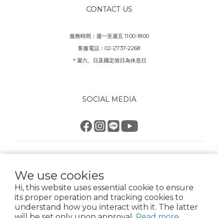
CONTACT US
服務時間：週一至週五 11:00-18:00
客服電話：02-2737-2268
＊週六、日及國定假日為休息日
SOCIAL MEDIA
$
TWD
English
We use cookies
Hi, this website uses essential cookie to ensure
its proper operation and tracking cookies to
understand how you interact with it. The latter
KK good life 好生活 星騏國際有限公司
will be set only upon approval.
Read more