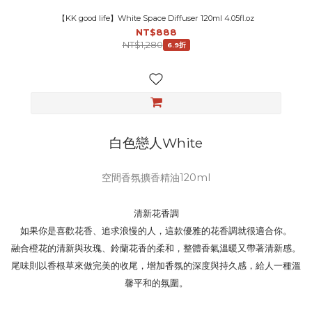
【KK good life】White Space Diffuser 120ml 4.05fl.oz
NT$888
NT$1,280
6.9折
白色戀人White
空間香氛擴香精油120ml
清新花香調
如果你是喜歡花香、追求浪慢的人，這款優雅的花香調就很適合你。
融合橙花的清新與玫瑰、鈴蘭花香的柔和，整體香氣溫暖又帶著清新感。
尾味則以香根草來做完美的收尾，增加香氛的深度與持久感，給人一種溫
馨平和的氛圍。