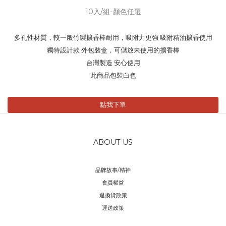
10入/組-顏色任選
多孔性材質，較一般竹製擴香棒耐用，吸附力更強 吸附精油擴香使用
獨特設計款 外包裝盒，可儲放未使用的擴香棒
台灣製造 安心使用
此商品包裝白色
點我下單
ABOUT US
品牌故事/精神
會員權益
退換貨政策
運送政策