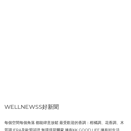
WELLNEWSS好新聞
每個空間每個角落 都能肆意放鬆 最受歡迎的香調：柑橘調、花香調、木
質調 IFRA及歐盟認證 無環境荷爾蒙 擁有KK GOOD LIFE 擁有好生活