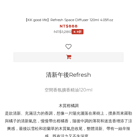
【KK good life】Refresh Space Diffuser 120ml 4.05fl.oz
NT$888
NT$1,280
6.9折
清新午後Refresh
空間香氛擴香精油120ml
木質柑橘調
是款清新、充滿活力的香調，想像一片陽光灑落在果樹上，撲鼻而來羅勒
與橘子的清新氣息，慢慢帶出柑橘香，隨後中調的薄荷和迷迭香增添了涼
爽感，最後以雪松和岩蘭草的木質氣息收尾，整體清新、帶有一絲辛辣
感，既有活力又不失深度。