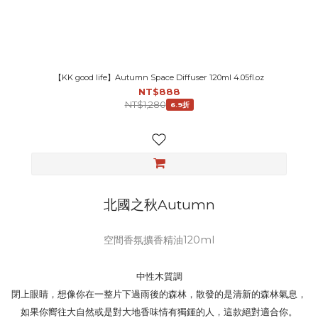
【KK good life】Autumn Space Diffuser 120ml 4.05fl.oz
NT$888
NT$1,280
6.9折
北國之秋Autumn
空間香氛擴香精油120ml
中性木質調
閉上眼睛，想像你在一整片下過雨後的森林，散發的是清新的森林氣息，
如果你嚮往大自然或是對大地香味情有獨鍾的人，這款絕對適合你。