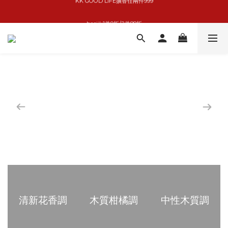
basiik1件9折/2件88折
basiik1件9折/2件88折
小家電6折起
KK GOOD LIFE擴香任兩件999
basiik1件9折/2件88折
清新花香調
木質柑橘調
中性木質調