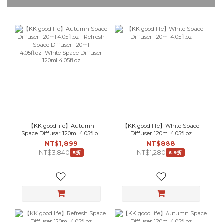
【KK good life】Autumn
【KK good life】White Space
Space Diffuser 120ml 4.05fl.oz
Diffuser 120ml 4.05fl.oz
+Refresh Space Diffuser 120ml
NT$1,899
NT$888
4.05fl.oz+White Space Diffuser
NT$3,840
NT$1,280
5折
6.9折
120ml 4.05fl.oz