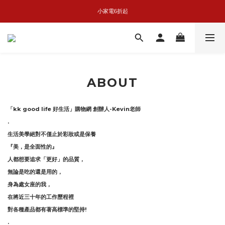
basiik1件9折/2件88折
小家電6折起
KK GOOD LIFE擴香任兩件999
basiik1件9折/2件88折
ABOUT
「
kk good life
好生活」購物網 創辦人
-Kevin
老師
.
生活美學絕對不僅止於彩妝或是保養
『美，是全面性的』
人都想要追求「更好」的品質，
無論是吃的還是用的，
身為處女座的我，
在將近三十年的工作歷程裡
對各種產品都有著高標準的堅持
!
.