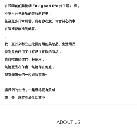
在我獨創的購物網「
kk good life
好生活」 裡，
不單只分享最新的美妝新鮮事，
甚至更多日常所需、所有你在意、你會關心的事，
在這裡都能找到解答。
.
我一直以來都立志挖掘好用的美妝品、生活用品，
特別是自己用了很有感很喜歡的商品，
也想推薦給你們一起使用，
無論產品在何處，無論你在何處，
我都能讓你們一起買買買唷
~
.
讓我們的生活，一起過得更有質感
讓「美」就存在於生活當中
ABOUT US